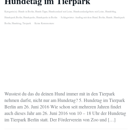
Hundetag im Tierpark
Kategorie(n):
Hunde in Berlin
,
Hunde-Tipps
,
Hundeauslauf mit Leine
,
Hundeauslaufgebiete mit Leine
,
Hundeblog
,
Hundepark.Berlin
,
Hundeparks
,
Hundeparks in Berlin
Schlagwörter:
Ausflug mit dem Hund
,
Berlin
,
Hunde
,
Hundepark
Berlin
,
Hundetag
,
Tierpark
Keine Kommentare
Wusstest du das du deinen Hund immer mit in den Tierpark
nehmen darfst, nicht nur am Hundetag? 5. Hundetag im Tierpark
Berlin am 26. Juni 2016 Wie schon seit mehreren Jahren findet
auch dieses Jahr am 26. Juni 2016 von 10 – 18 Uhr der Hundetag
im Tierpark Berlin statt. Der Förderverein von Zoo und […]