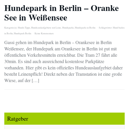
Hundepark in Berlin – Oranke
See in Weißensee
Kategorie(n):
Hunde-Tipps
,
Hundeauslaufgebiete mit Leine
,
Hundeparks
,
Hundeparks in Berlin
Schlagwörter:
Hund baden
in Berlin
,
Hundepark Berlin
Keine Kommentare
Gassi gehen im Hundepark in Berlin – Orankesee in Berlin
Weißensee, der Hundepark am Orankesee in Berlin ist gut mit
öffentlichen Verkehrsmitteln erreichbar. Die Tram 27 fährt alle
30min. Es sind auch ausreichend kostenlose Parkplätze
vorhanden. Hier gibt es kein offizielles Hundeauslaufgebiet daher
besteht Leinenpflich! Direkt neben der Tramstation ist eine große
Wiese, auf der […]
Ratgeber