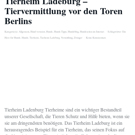
Tierheim Ladeburg –
Tiervermittlung vor den Toren
Berlins
Kategorie(n):
Allgemein
,
Hund vermisst
,
Hunde
,
Hunde-Tipps
,
Hundeblog
,
Hundeseiten im Internet
Schlagwörter:
Ein
Herz für Hunde
,
Hunde
,
Tierheim
,
Tierheim Ladeburg
,
Vermittlung
,
Zwinger
Keine Kommentare
Tierheim Ladenburg Tierheime sind ein wichtiger Bestandteil
unserer Gesellschaft, die Tieren Schutz und Hilfe bieten, wenn sie
sie am dringendsten benötigen. Das Tierheim Ladeburg ist ein
herausragendes Beispiel für ein Tierheim, das seinen Fokus auf