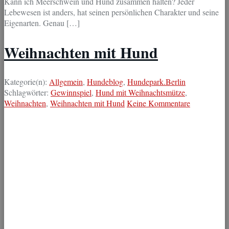
Kann ich Meerschwein und Hund zusammen halten? Jeder
Lebewesen ist anders, hat seinen persönlichen Charakter und seine
Eigenarten. Genau […]
Weihnachten mit Hund
Kategorie(n):
Allgemein
,
Hundeblog
,
Hundepark.Berlin
Schlagwörter:
Gewinnspiel
,
Hund mit Weihnachtsmütze
,
Weihnachten
,
Weihnachten mit Hund
Keine Kommentare