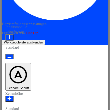
Barrierefreiheitsanpassungen
Inhaltsmodule
Schriftgröße
Präsentiert von
OneTap
Werkzeugleiste ausblenden
Standard
Lesbare Schrift
Zeilenhöhe
Standard