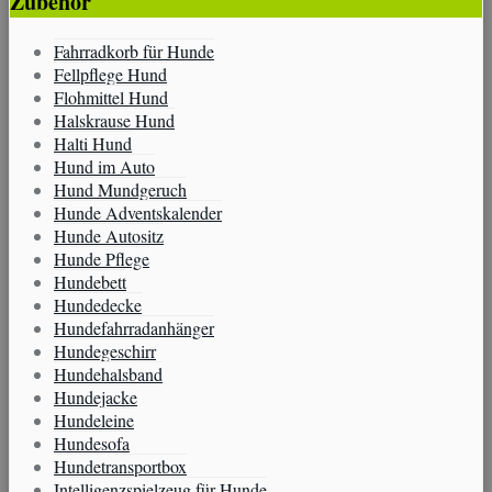
Zubehör
Fahrradkorb für Hunde
Fellpflege Hund
Flohmittel Hund
Halskrause Hund
Halti Hund
Hund im Auto
Hund Mundgeruch
Hunde Adventskalender
Hunde Autositz
Hunde Pflege
Hundebett
Hundedecke
Hundefahrradanhänger
Hundegeschirr
Hundehalsband
Hundejacke
Hundeleine
Hundesofa
Hundetransportbox
Intelligenzspielzeug für Hunde