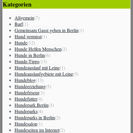
Kategorien
Allgemein
(7)
Barf
(1)
Gemeinsam Gassi gehen in Berlin
(1)
Hund vermisst
(1)
Hunde
(12)
Hunde Helfen Menschen
(2)
Hunde in Berlin
(6)
Hunde-Tipps
(13)
Hundeauslauf mit Leine
(1)
Hundeauslaufgebiete mit Leine
(3)
Hundeblog
(13)
Hundeerziehung
(5)
Hundefriseur
(1)
Hundefutter
(4)
Hundepark.Berlin
(3)
Hundeparks
(4)
Hundeparks in Berlin
(2)
Hundesalon
(1)
Hundeseiten im Internet
(2)