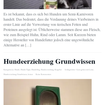
Es ist bekannt, dass es sich bei Hunden um Semi-Karnivoren
handelt. Das bedeutet, dass die Verdauung deines Vierbeiners in
erster Linie auf die Verwertung von tierischen Fetten und
Proteinen ausgelegt ist. Üblicherweise stammen diese aus Fleisch,
wie zum Beispiel Huhn, Rind oder Lamm. Seit Kurzem bieten
einige Hersteller von Hundefutter jedoch eine ungewöhnliche
Alternative an […]
Hundeerziehung Grundwissen
Kategorie(n):
Hunde
,
Hunde-Tipps
,
Hundeblog
,
Hundeerziehung
,
Ratgeber
Schlagwörter:
Gassi gehen mit Leine
,
Hundeerziehung Grundwissen
,
lernen
Keine Kommentare