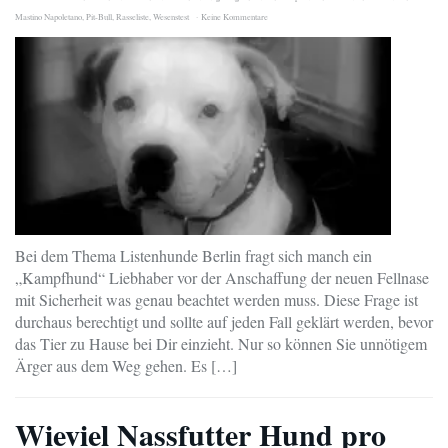
Mastino Napoletano
,
Pit-Bull
,
Rasseliste
,
Wesenstest
Keine Kommentare
Bei dem Thema Listenhunde Berlin fragt sich manch ein
„Kampfhund“ Liebhaber vor der Anschaffung der neuen Fellnase
mit Sicherheit was genau beachtet werden muss. Diese Frage ist
durchaus berechtigt und sollte auf jeden Fall geklärt werden, bevor
das Tier zu Hause bei Dir einzieht. Nur so können Sie unnötigem
Ärger aus dem Weg gehen. Es […]
Wieviel Nassfutter Hund pro