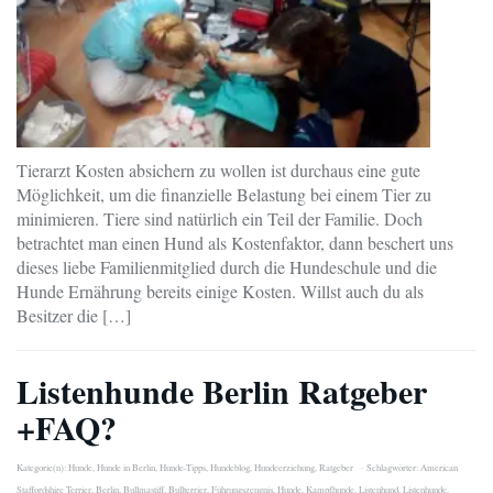
Tierarzt Kosten absichern zu wollen ist durchaus eine gute
Möglichkeit, um die finanzielle Belastung bei einem Tier zu
minimieren. Tiere sind natürlich ein Teil der Familie. Doch
betrachtet man einen Hund als Kostenfaktor, dann beschert uns
dieses liebe Familienmitglied durch die Hundeschule und die
Hunde Ernährung bereits einige Kosten. Willst auch du als
Besitzer die […]
Listenhunde Berlin Ratgeber
+FAQ?
Kategorie(n):
Hunde
,
Hunde in Berlin
,
Hunde-Tipps
,
Hundeblog
,
Hundeerziehung
,
Ratgeber
Schlagwörter:
American
Staffordshire Terrier
,
Berlin
,
Bullmastiff
,
Bullterrier
,
Führungszeugnis
,
Hunde
,
Kampfhunde
,
Listenhund
,
Listenhunde
,