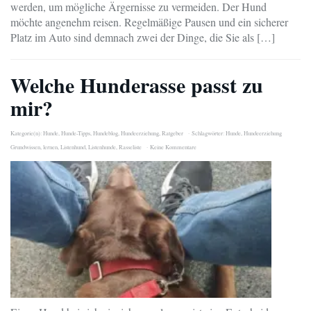
werden, um mögliche Ärgernisse zu vermeiden. Der Hund
möchte angenehm reisen. Regelmäßige Pausen und ein sicherer
Platz im Auto sind demnach zwei der Dinge, die Sie als […]
Welche Hunderasse passt zu
mir?
Kategorie(n):
Hunde
,
Hunde-Tipps
,
Hundeblog
,
Hundeerziehung
,
Ratgeber
Schlagwörter:
Hunde
,
Hundeerziehung
Grundwissen
,
lernen
,
Listenhund
,
Listenhunde
,
Rasseliste
Keine Kommentare