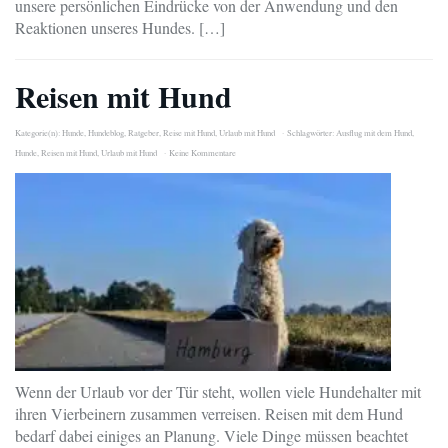
unsere persönlichen Eindrücke von der Anwendung und den
Reaktionen unseres Hundes. […]
Reisen mit Hund
Kategorie(n):
Hunde
,
Hundeblog
,
Ratgeber
,
Reise mit Hund
,
Urlaub mit Hund
Schlagwörter:
Ausflug mit dem Hund
,
Hunde
,
Reisen mit Hund
,
Urlaub mit Hund
Keine Kommentare
Wenn der Urlaub vor der Tür steht, wollen viele Hundehalter mit
ihren Vierbeinern zusammen verreisen. Reisen mit dem Hund
bedarf dabei einiges an Planung. Viele Dinge müssen beachtet