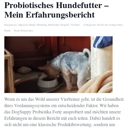
Probiotisches Hundefutter –
Mein Erfahrungsbericht
Kategorie(n):
Allgemein
,
Hunde
,
Hundeblog
,
Hundefutter
,
Ratgeber
,
Tierfutter
Schlagwörter:
Berlin
,
Das richtige Futter
,
Hunde
Keine Kommentare
Wenn es um das Wohl unserer Vierbeiner geht, ist die Gesundheit
ihres Verdauungssystems ein entscheidender Faktor. Wir haben
das DogSuppy Probiotika Forte ausprobiert und möchten unsere
Erfahrungen in diesem Bericht mit euch teilen. Dabei handelt es
sich nicht um eine klassische Produktbewertung, sondern um