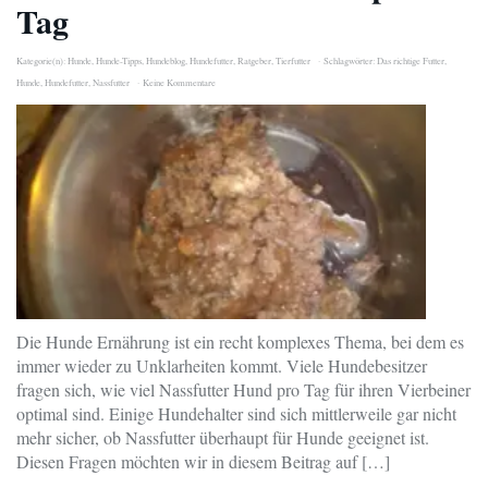
Tag
Kategorie(n):
Hunde
,
Hunde-Tipps
,
Hundeblog
,
Hundefutter
,
Ratgeber
,
Tierfutter
Schlagwörter:
Das richtige Futter
,
Hunde
,
Hundefutter
,
Nassfutter
Keine Kommentare
Die Hunde Ernährung ist ein recht komplexes Thema, bei dem es
immer wieder zu Unklarheiten kommt. Viele Hundebesitzer
fragen sich, wie viel Nassfutter Hund pro Tag für ihren Vierbeiner
optimal sind. Einige Hundehalter sind sich mittlerweile gar nicht
mehr sicher, ob Nassfutter überhaupt für Hunde geeignet ist.
Diesen Fragen möchten wir in diesem Beitrag auf […]