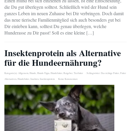
Einen Hund bei sich einziehen zu lassen, ist eine Entscheidung,
die Du gut überlegen solltest. Schließlich wird der Hund sein
ganzes Leben im neuen Zuhause bei Dir verbringen. Doch damit
das neue tierische Familienmitglied sich auch besonders gut bei
Dir einleben kann, solltest Du genau überlegen, welche
Hunderasse zu Dir passt! Soll es eine kleine […]
Insektenprotein als Alternative
für die Hundeernährung?
Kategorie(n):
Allgemein
,
Hunde
,
Hunde-Tipps
,
Hundefutter
,
Ratgeber
,
Tierfutter
Schlagwörter:
Das richtige Futter
,
Futter
Alternativen
,
Hundefutter
,
Insekten
,
Insektenprotein
Keine Kommentare