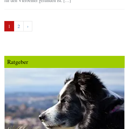
für den Vierbeiner gefunden ist. […]
1
2
›
Ratgeber