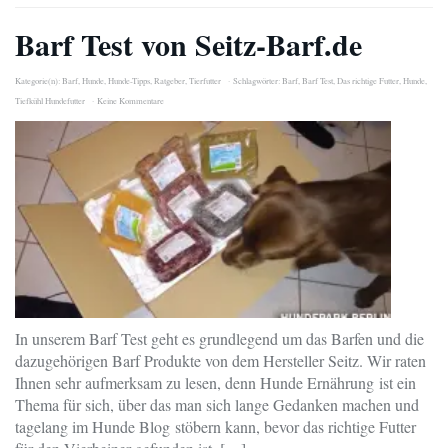
Barf Test von Seitz-Barf.de
Kategorie(n):
Barf
,
Hunde
,
Hunde-Tipps
,
Ratgeber
,
Tierfutter
Schlagwörter:
Barf
,
Barf Test
,
Das richtige Futter
,
Hunde
,
Tiefkühl Hundefutter
Keine Kommentare
In unserem Barf Test geht es grundlegend um das Barfen und die
dazugehörigen Barf Produkte von dem Hersteller Seitz. Wir raten
Ihnen sehr aufmerksam zu lesen, denn Hunde Ernährung ist ein
Thema für sich, über das man sich lange Gedanken machen und
tagelang im Hunde Blog stöbern kann, bevor das richtige Futter