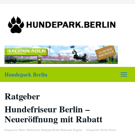
Skip
to
main
content
Hundepark Berlin
Toggl
navig
Ratgeber
Hundefriseur Berlin –
Neueröffnung mit Rabatt
Kategorie(n):
Hunde
,
Hundefriseur
,
Hundepark.Berlin
,
Hundesalon
,
Ratgeber
Schlagwörter:
Berlin
,
Friseur
,