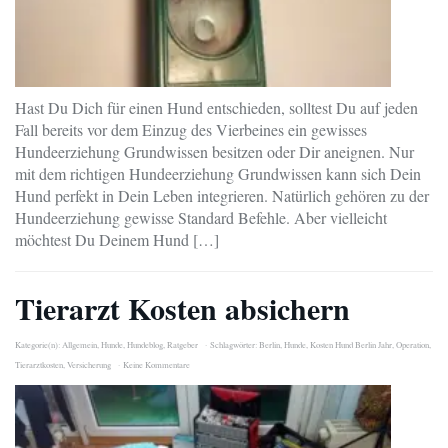
Hast Du Dich für einen Hund entschieden, solltest Du auf jeden
Fall bereits vor dem Einzug des Vierbeines ein gewisses
Hundeerziehung Grundwissen besitzen oder Dir aneignen. Nur
mit dem richtigen Hundeerziehung Grundwissen kann sich Dein
Hund perfekt in Dein Leben integrieren. Natürlich gehören zu der
Hundeerziehung gewisse Standard Befehle. Aber vielleicht
möchtest Du Deinem Hund […]
Tierarzt Kosten absichern
Kategorie(n):
Allgemein
,
Hunde
,
Hundeblog
,
Ratgeber
Schlagwörter:
Berlin
,
Hunde
,
Kosten Hund Berlin Jahr
,
Operation
,
Tierarztkosten
,
Versicherung
Keine Kommentare