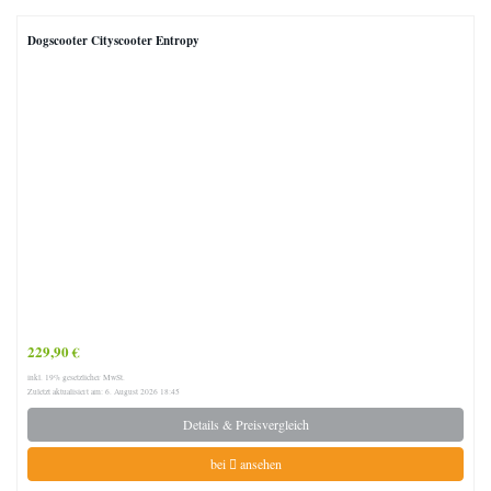
Dogscooter Cityscooter Entropy
229,90 €
inkl. 19% gesetzlicher MwSt.
Zuletzt aktualisiert am: 6. August 2026 18:45
Details & Preisvergleich
bei
ansehen