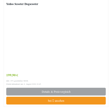
Yedoo Scooter Dogscooter
199,90 €
inkl. 19% gesetzlicher MwSt.
Zuletzt aktualisiert am: 6. August 2026 18:45
Details & Preisvergleich
bei
ansehen