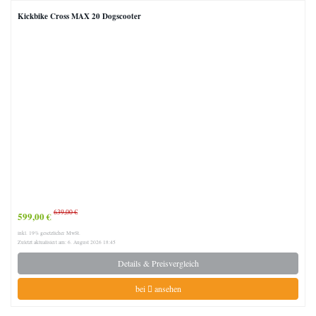
Kickbike Cross MAX 20 Dogscooter
639,00 €
599,00 €
inkl. 19% gesetzlicher MwSt.
Zuletzt aktualisiert am: 6. August 2026 18:45
Details & Preisvergleich
bei
ansehen