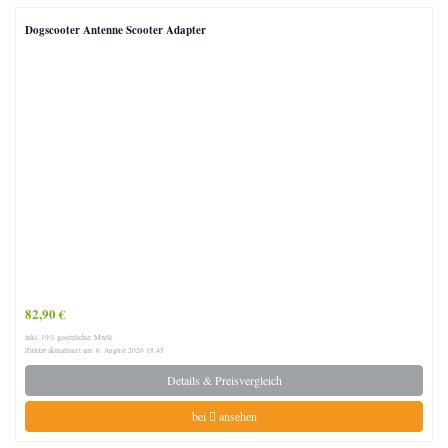
Dogscooter Antenne Scooter Adapter
82,90 €
inkl. 19% gesetzlicher MwSt.
Zuletzt aktualisiert am: 6. August 2026 18:45
Details & Preisvergleich
bei
ansehen