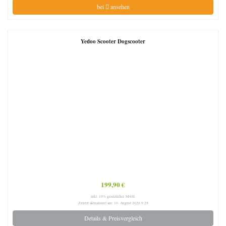
bei
ansehen
Yedoo Scooter Dogscooter
199,90 €
inkl. 19% gesetzlicher MwSt.
Zuletzt aktualisiert am: 10. August 2026 9:29
Details & Preisvergleich