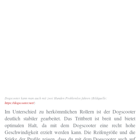
Dogscooter kann man auch mit zwei Hunden Problemlos fahren (Bildquelle:
https://dogscooter.net/
)
Im Unterschied zu herkömmlichen Rollern ist der Dogscooter
deutlich stabiler gearbeitet. Das Trittbrett ist breit und bietet
optimalen Halt, da mit dem Dogscooter eine recht hohe
Geschwindigkeit erzielt werden kann. Die Reifengröße und die
Stärke der Profile zeigen, dass du mit dem Dogscooter auch auf