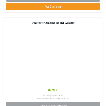
bei
ansehen
Dogscooter Antenne Scooter Adapter
82,90 €
inkl. 19% gesetzlicher MwSt.
Zuletzt aktualisiert am: 10. August 2026 10:29
Details & Preisvergleich