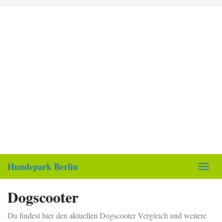
Skip
to
main
content
Hundepark Berlin
Toggl
navig
Dogscooter
Du findest hier den aktuellen Dogscooter Vergleich und weitere