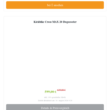
bei
ansehen
Kickbike Cross MAX 20 Dogscooter
639,00 €
599,00 €
inkl. 19% gesetzlicher MwSt.
Zuletzt aktualisiert am: 10. August 2026 9:29
Details & Preisvergleich