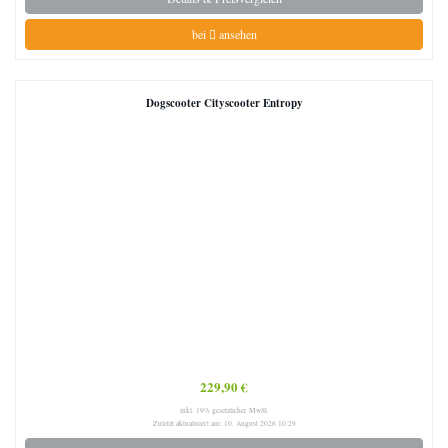
bei
ansehen
Dogscooter Cityscooter Entropy
229,90 €
inkl. 19% gesetzlicher MwSt.
Zuletzt aktualisiert am: 10. August 2026 10:29