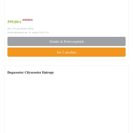
639,00 €
599,00 €
inkl. 19% gesetzlicher MwSt.
Zuletzt aktualisiert am: 10. August 2026 9:29
Details & Preisvergleich
bei
ansehen
Dogscooter Cityscooter Entropy