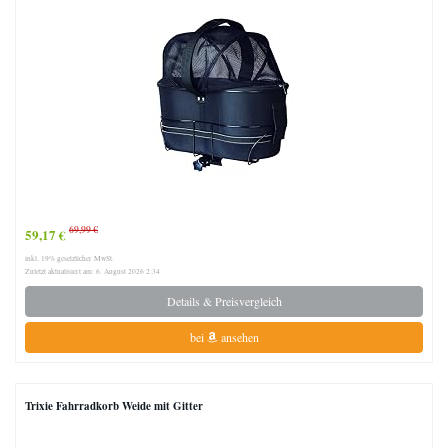
69,99 €
59,17 €
inkl. 19% gesetzlicher MwSt.
Zuletzt aktualisiert am: 6. August 2026 2:34
Details & Preisvergleich
bei
ansehen
Trixie Fahrradkorb Weide mit Gitter