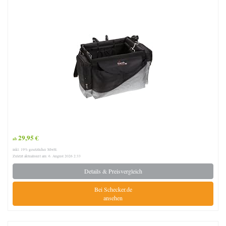
29,95 €
ab
inkl. 19% gesetzlicher MwSt.
Zuletzt aktualisiert am: 6. August 2026 2:33
Details & Preisvergleich
Bei Schecker.de
ansehen