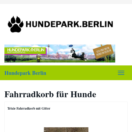
Skip
to
main
content
Hundepark Berlin
Toggl
navig
Fahrradkorb für Hunde
Trixie Fahrradkorb mit Gitter