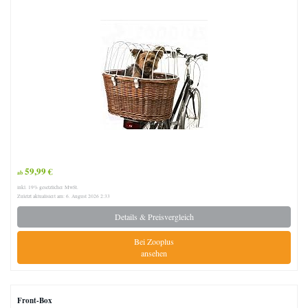
59,99 €
ab
inkl. 19% gesetzlicher MwSt.
Zuletzt aktualisiert am: 6. August 2026 2:33
Details & Preisvergleich
Bei Zooplus
ansehen
Front-Box