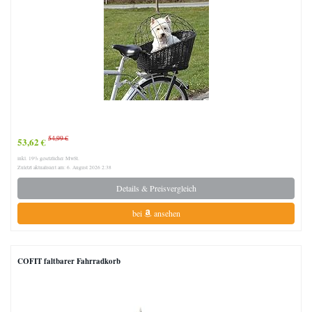
54,99 €
53,62 €
inkl. 19% gesetzlicher MwSt.
Zuletzt aktualisiert am: 6. August 2026 2:38
Details & Preisvergleich
bei
ansehen
COFIT faltbarer Fahrradkorb