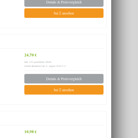
Details & Preisvergleich
bei
ansehen
24,70 €
inkl. 19% gesetzlicher MwSt.
Zuletzt aktualisiert am: 6. August 2026 8:31
Details & Preisvergleich
bei
ansehen
10,98 €