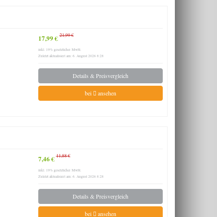
21,99 €
17,99 €
inkl. 19% gesetzlicher MwSt.
Zuletzt aktualisiert am: 6. August 2026 8:28
Details & Preisvergleich
bei
ansehen
11,88 €
7,46 €
inkl. 19% gesetzlicher MwSt.
Zuletzt aktualisiert am: 6. August 2026 8:28
Details & Preisvergleich
bei
ansehen