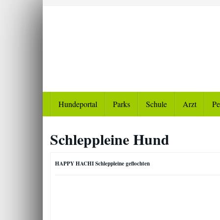
Skip
to
main
content
Hundeportal
Parks
Schule
Arzt
Pe
Schleppleine Hund
HAPPY HACHI Schleppleine geflochten