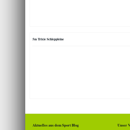
5m Trixie Schleppleine
Aktuelles aus dem Sport Blog
Unser V