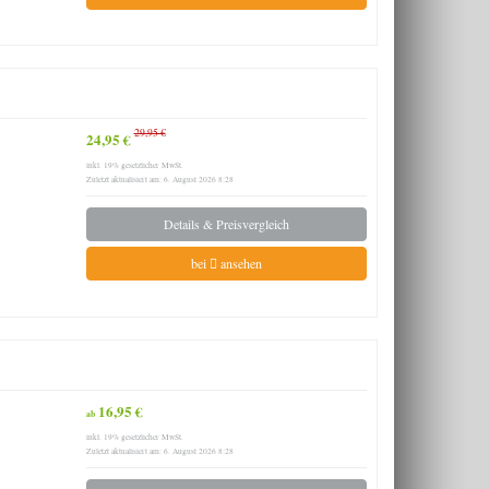
29,95 €
24,95 €
inkl. 19% gesetzlicher MwSt.
Zuletzt aktualisiert am: 6. August 2026 8:28
Details & Preisvergleich
bei
ansehen
16,95 €
ab
inkl. 19% gesetzlicher MwSt.
Zuletzt aktualisiert am: 6. August 2026 8:28