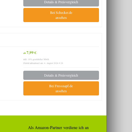
Details & Preisvergleich
Bei Schecker.de
ansehen
7,99 €
ab
inkl. 19% gesetzlicher MwSt.
Zuletzt aktualisiert am: 6. August 2026 8:28
Details & Preisvergleich
Bei Fressnapf.de
ansehen
Als Amazon-Partner verdiene ich an