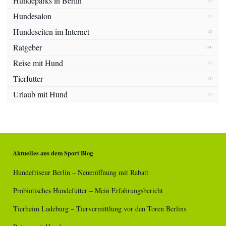
Hundeparks in Berlin
(2)
Hundesalon
(1)
Hundeseiten im Internet
(2)
Ratgeber
(14)
Reise mit Hund
(1)
Tierfutter
(5)
Urlaub mit Hund
(1)
Aktuelles aus dem Sport Blog
Hundefriseur Berlin – Neueröffnung mit Rabatt
Probiotisches Hundefutter – Mein Erfahrungsbericht
Tierheim Ladeburg – Tiervermittlung vor den Toren Berlins