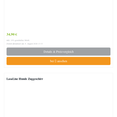
34,90 €
inkl. 19% gesetzlicher MwSt.
Zuletzt aktualisiert am: 8. August 2026 13:33
Details & Preisvergleich
bei
ansehen
LasaLine Hunde Zuggeschirr