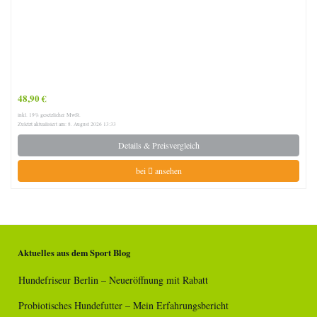
48,90 €
inkl. 19% gesetzlicher MwSt.
Zuletzt aktualisiert am: 8. August 2026 13:33
Details & Preisvergleich
bei
ansehen
Aktuelles aus dem Sport Blog
Hundefriseur Berlin – Neueröffnung mit Rabatt
Probiotisches Hundefutter – Mein Erfahrungsbericht