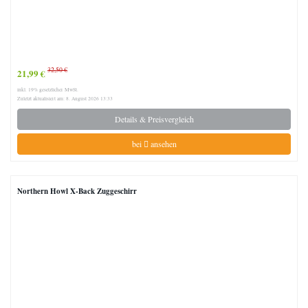
32,50 €
21,99 €
inkl. 19% gesetzlicher MwSt.
Zuletzt aktualisiert am: 8. August 2026 13:33
Details & Preisvergleich
bei
ansehen
Northern Howl X-Back Zuggeschirr