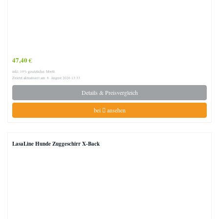
47,40 €
inkl. 19% gesetzlicher MwSt.
Zuletzt aktualisiert am: 8. August 2026 13:33
Details & Preisvergleich
bei
ansehen
LasaLine Hunde Zuggeschirr X-Back