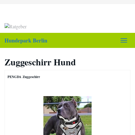
Skip
to
main
content
Hundepark Berlin
Toggl
navig
Zuggeschirr Hund
PENGDA Zuggeschirr