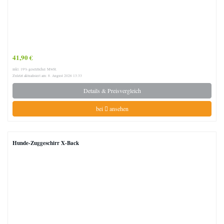
41,90 €
inkl. 19% gesetzlicher MwSt.
Zuletzt aktualisiert am: 8. August 2026 13:33
Details & Preisvergleich
bei
ansehen
Hunde-Zuggeschirr X-Back