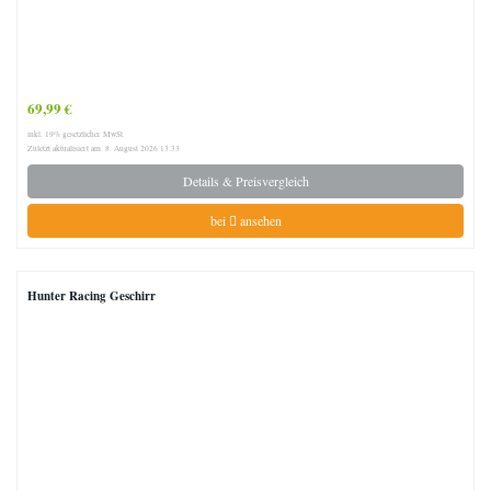
69,99 €
inkl. 19% gesetzlicher MwSt.
Zuletzt aktualisiert am: 8. August 2026 13:33
Details & Preisvergleich
bei
ansehen
Hunter Racing Geschirr