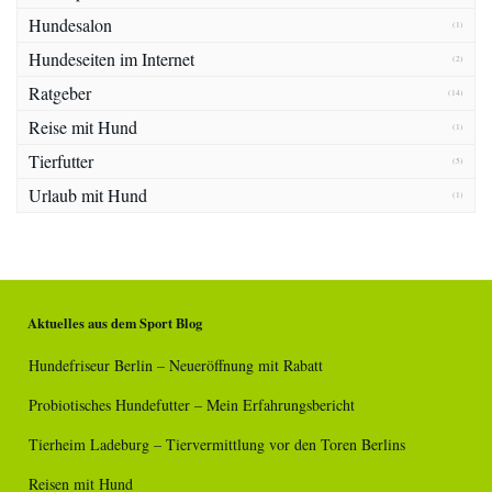
Hundesalon
(1)
Hundeseiten im Internet
(2)
Ratgeber
(14)
Reise mit Hund
(1)
Tierfutter
(5)
Urlaub mit Hund
(1)
Aktuelles aus dem Sport Blog
Hundefriseur Berlin – Neueröffnung mit Rabatt
Probiotisches Hundefutter – Mein Erfahrungsbericht
Tierheim Ladeburg – Tiervermittlung vor den Toren Berlins
Reisen mit Hund