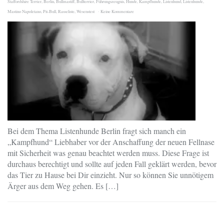
Staffordshire Terrier
,
Berlin
,
Bullmastiff
,
Bullterrier
,
Führungszeugnis
,
Hunde
,
Kampfhunde
,
Listenhund
,
Listenhunde
,
Mastino Napoletano
,
Pit-Bull
,
Rasseliste
,
Wesenstest
Keine Kommentare
Bei dem Thema Listenhunde Berlin fragt sich manch ein
„Kampfhund“ Liebhaber vor der Anschaffung der neuen Fellnase
mit Sicherheit was genau beachtet werden muss. Diese Frage ist
durchaus berechtigt und sollte auf jeden Fall geklärt werden, bevor
das Tier zu Hause bei Dir einzieht. Nur so können Sie unnötigem
Ärger aus dem Weg gehen. Es […]