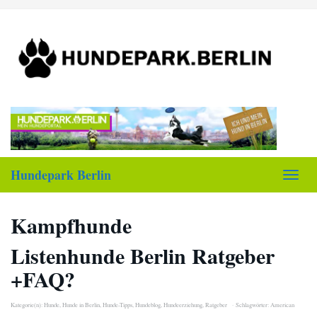
Skip
to
main
content
Hundepark Berlin
Toggl
navig
Kampfhunde
Listenhunde Berlin Ratgeber
+FAQ?
Kategorie(n):
Hunde
,
Hunde in Berlin
,
Hunde-Tipps
,
Hundeblog
,
Hundeerziehung
,
Ratgeber
Schlagwörter:
American