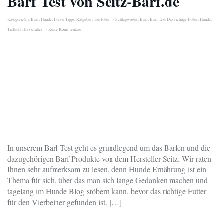
Barf Test von Seitz-Barf.de
Kategorie(n):
Barf
,
Hunde
,
Hunde-Tipps
,
Ratgeber
,
Tierfutter
Schlagwörter:
Barf
,
Barf Test
,
Das richtige Futter
,
Hunde
,
Tiefkühl Hundefutter
Keine Kommentare
In unserem Barf Test geht es grundlegend um das Barfen und die
dazugehörigen Barf Produkte von dem Hersteller Seitz. Wir raten
Ihnen sehr aufmerksam zu lesen, denn Hunde Ernährung ist ein
Thema für sich, über das man sich lange Gedanken machen und
tagelang im Hunde Blog stöbern kann, bevor das richtige Futter
für den Vierbeiner gefunden ist. […]