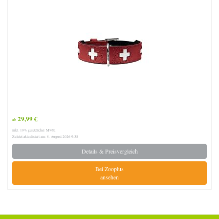
29,99 €
ab
inkl. 19% gesetzlicher MwSt.
Zuletzt aktualisiert am: 8. August 2026 9:38
Details & Preisvergleich
Bei Zooplus
ansehen