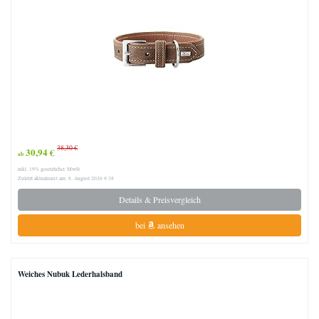
38,30 €
30,94 €
ab
inkl. 19% gesetzlicher MwSt.
Zuletzt aktualisiert am: 8. August 2026 9:38
Details & Preisvergleich
bei
ansehen
Weiches Nubuk Lederhalsband