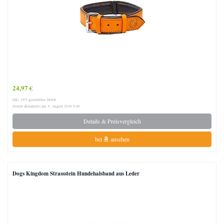
24,97 €
inkl. 19% gesetzlicher MwSt.
Zuletzt aktualisiert am: 8. August 2026 9:40
Details & Preisvergleich
bei
ansehen
Dogs Kingdom Strassstein Hundehalsband aus Leder