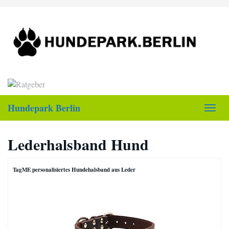
Skip
to
main
content
Hundepark Berlin
Toggl
navig
Lederhalsband Hund
TagME personalisiertes Hundehalsband aus Leder