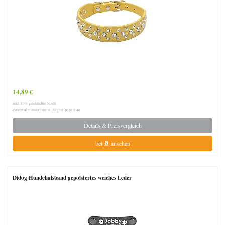
14,89 €
inkl. 19% gesetzlicher MwSt.
Zuletzt aktualisiert am: 8. August 2026 9:40
Details & Preisvergleich
bei
ansehen
Didog Hundehalsband gepolstertes weiches Leder