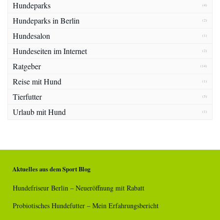
Hundeparks
(4)
Hundeparks in Berlin
(2)
Hundesalon
(1)
Hundeseiten im Internet
(2)
Ratgeber
(14)
Reise mit Hund
(1)
Tierfutter
(5)
Urlaub mit Hund
(1)
Aktuelles aus dem Sport Blog
Hundefriseur Berlin – Neueröffnung mit Rabatt
Probiotisches Hundefutter – Mein Erfahrungsbericht