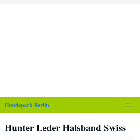
Skip
to
main
content
Hundepark Berlin
Toggl
navig
Hunter Leder Halsband Swiss