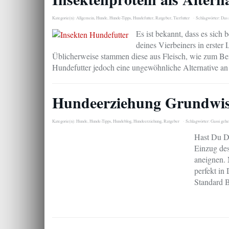
Kategorie(n):
Allgemein
,
Hunde
,
Hunde-Tipps
,
Hundefutter
,
Ratgeber
,
Tierfutter
Schlagwörter:
Das 
Es ist bekannt, dass es sic
deines Vierbeiners in erster 
Üblicherweise stammen diese aus Fleisch, wie zum Bei
Hundefutter jedoch eine ungewöhnliche Alternative a
Hundeerziehung Grundwi
Kategorie(n):
Hunde
,
Hunde-Tipps
,
Hundeblog
,
Hundeerziehung
,
Ratgeber
Schlagwörter:
Gassi gehe
Hast Du Di
Einzug des
aneignen.
perfekt in
Standard 