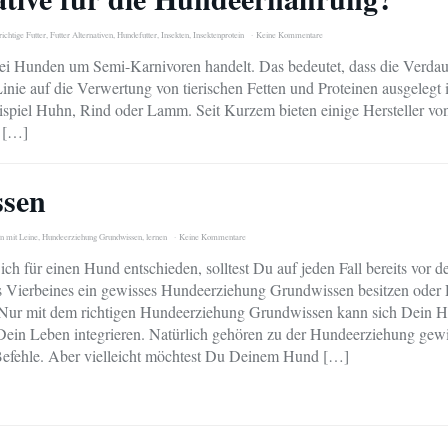
richtige Futter
,
Futter Alternativen
,
Hundefutter
,
Insekten
,
Insektenprotein
Keine Kommentare
h bei Hunden um Semi-Karnivoren handelt. Das bedeutet, dass die Verda
Linie auf die Verwertung von tierischen Fetten und Proteinen ausgelegt i
spiel Huhn, Rind oder Lamm. Seit Kurzem bieten einige Hersteller vo
n […]
ssen
n mit Leine
,
Hundeerziehung Grundwissen
,
lernen
Keine Kommentare
ch für einen Hund entschieden, solltest Du auf jeden Fall bereits vor 
 Vierbeines ein gewisses Hundeerziehung Grundwissen besitzen oder 
 Nur mit dem richtigen Hundeerziehung Grundwissen kann sich Dein 
 Dein Leben integrieren. Natürlich gehören zu der Hundeerziehung gew
Befehle. Aber vielleicht möchtest Du Deinem Hund […]