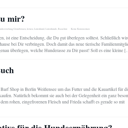
zu mir?
ndeerziehung Grundwissen
,
lernen
,
Listenhund
,
Listenhunde
,
Rasseliste
Keine Kommentare
n, ist eine Entscheidung, die Du gut überlegen solltest. Schließlich wir
use bei Dir verbringen. Doch damit das neue tierische Familienmitgli
genau überlegen, welche Hunderasse zu Dir passt! Soll es eine kleine 
such
Barf Shop in Berlin Weißensee um das Futter und die Kauartikel für di
fen. Natürlich bekommt sie auch bei der Gelegenheit ein ganz beson
 dem rohen, eingefrorenen Fleisch und Frieda schafft es gerade so mit
native für die Hundeernährung?