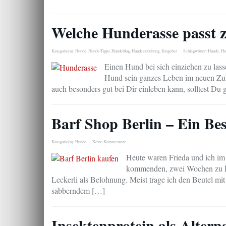
Welche Hunderasse passt 
Kategorie(n):
Hunde
,
Hunde-Tipps
,
Hundeblog
,
Hundeerziehung
,
Ratgeber
Schlagwörter:
Hunde
,
Hu
Einen Hund bei sich einziehen zu lasse
Hund sein ganzes Leben im neuen Zuha
auch besonders gut bei Dir einleben kann, solltest Du 
Barf Shop Berlin – Ein Be
Kategorie(n):
Hunde
Keine Kommentare
Heute waren Frieda und ich im 
kommenden, zwei Wochen zu kau
Leckerli als Belohnung. Meist trage ich den Beutel mit
sabberndem […]
Insektenprotein als Alter