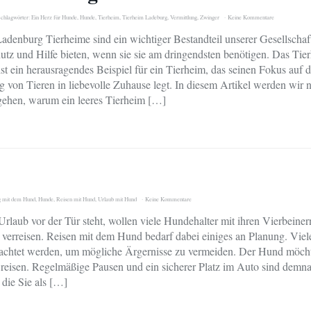
chlagwörter:
Ein Herz für Hunde
,
Hunde
,
Tierheim
,
Tierheim Ladeburg
,
Vermittlung
,
Zwinger
Keine Kommentare
adenburg Tierheime sind ein wichtiger Bestandteil unserer Gesellschaft
utz und Hilfe bieten, wenn sie sie am dringendsten benötigen. Das Tie
st ein herausragendes Beispiel für ein Tierheim, das seinen Fokus auf d
g von Tieren in liebevolle Zuhause legt. In diesem Artikel werden wir 
gehen, warum ein leeres Tierheim […]
g mit dem Hund
,
Hunde
,
Reisen mit Hund
,
Urlaub mit Hund
Keine Kommentare
rlaub vor der Tür steht, wollen viele Hundehalter mit ihren Vierbeiner
erreisen. Reisen mit dem Hund bedarf dabei einiges an Planung. Vie
achtet werden, um mögliche Ärgernisse zu vermeiden. Der Hund möch
eisen. Regelmäßige Pausen und ein sicherer Platz im Auto sind demn
 die Sie als […]