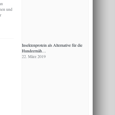
nn
chen und
r
Insektenprotein als Alternative für die
Hundeernäh…
22. März 2019