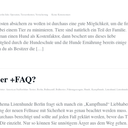
rlin Jahr
,
Operation
,
Tierarztkosten
,
Versicherung
Keine Kommentare
osten absichern zu wollen ist durchaus eine gute Möglichkeit, um die fi
bei einem Tier zu minimieren. Tiere sind natürlich ein Teil der Familie
 man einen Hund als Kostenfaktor, dann beschert uns dieses liebe
tglied durch die Hundeschule und die Hunde Ernährung bereits einige
h du als Besitzer die […]
ber +FAQ?
örter:
American Staffordshire Terrier
,
Berlin
,
Bullmastiff
,
Bullterrier
,
Führungszeugnis
,
Hunde
,
Kampfhunde
,
Listenhund
,
Listenhunde
hema Listenhunde Berlin fragt sich manch ein „Kampfhund“ Liebhaber
g der neuen Fellnase mit Sicherheit was genau beachtet werden muss.
urchaus berechtigt und sollte auf jeden Fall geklärt werden, bevor das T
Dir einzieht. Nur so können Sie unnötigem Ärger aus dem Weg gehen