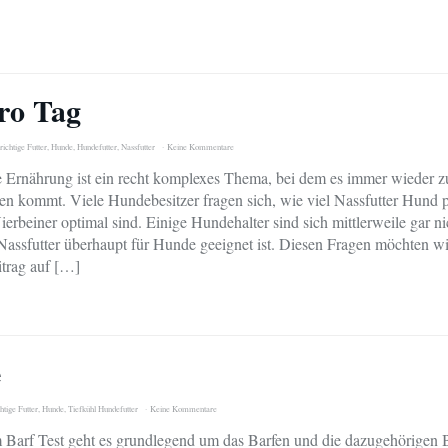
ro Tag
richtige Futter
,
Hunde
,
Hundefutter
,
Nassfutter
Keine Kommentare
Ernährung ist ein recht komplexes Thema, bei dem es immer wieder z
en kommt. Viele Hundebesitzer fragen sich, wie viel Nassfutter Hund 
Vierbeiner optimal sind. Einige Hundehalter sind sich mittlerweile gar n
 Nassfutter überhaupt für Hunde geeignet ist. Diesen Fragen möchten wi
trag auf […]
e
htige Futter
,
Hunde
,
Tiefkühl Hundefutter
Keine Kommentare
 Barf Test geht es grundlegend um das Barfen und die dazugehörigen 