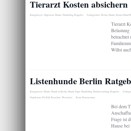
Tierarzt Kosten absichern
Kategorie(n):
Allgemein
,
Hunde
,
Hundeblog
,
Ratgeber
Schlagwörter:
Berlin
,
Hunde
,
Kosten Hund Be
Tierarzt K
Belastung 
betrachtet
Familienmi
Willst auc
Listenhunde Berlin Ratge
Kategorie(n):
Hunde
,
Hunde in Berlin
,
Hunde-Tipps
,
Hundeblog
,
Hundeerziehung
,
Ratgeber
Schlagw
Napoletano
,
Pit-Bull
,
Rasseliste
,
Wesenstest
Keine Kommentare
Bei dem T
Anschaffun
Frage ist d
Hause bei 