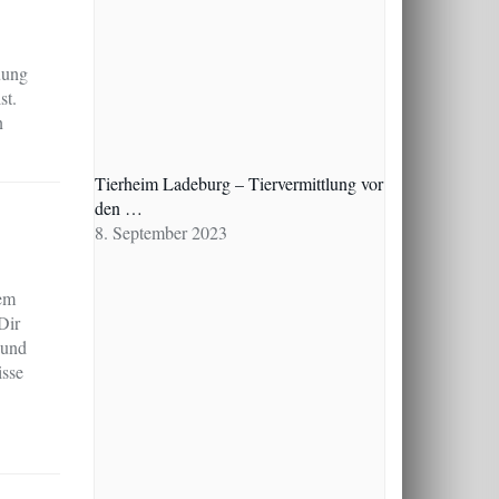
uung
st.
n
Tierheim Ladeburg – Tiervermittlung vor
den …
8. September 2023
dem
Dir
Hund
isse