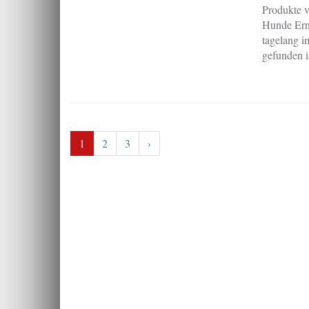
Produkte v
Hunde Ernä
tagelang i
gefunden i
1
2
3
›