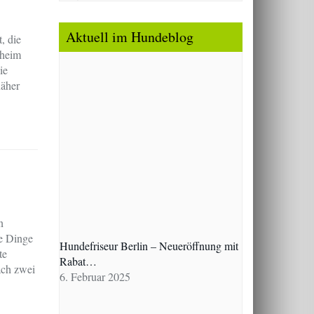
Aktuell im Hundeblog
, die
rheim
ie
näher
n
le Dinge
Hundefriseur Berlin – Neueröffnung mit
te
Rabat…
ach zwei
6. Februar 2025