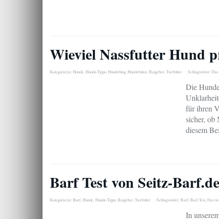
Wieviel Nassfutter Hund p
Kategorie(n):
Hunde
,
Hunde-Tipps
,
Hundeblog
,
Hundefutter
,
Ratgeber
,
Tierfutter
Schlagwörter:
Das 
Die Hunde 
Unklarheit
für ihren 
sicher, ob
diesem Bei
Barf Test von Seitz-Barf.d
Kategorie(n):
Barf
,
Hunde
,
Hunde-Tipps
,
Ratgeber
,
Tierfutter
Schlagwörter:
Barf
,
Barf Test
,
Das ric
In unserem