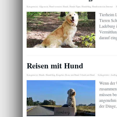
Kategorie(n):
Allgemein
,
Hund vermisst
,
Hunde
,
Hunde-Tipps
,
Hundeblog
,
Hundeseiten im Internet
S
Tierheim L
Tieren Sch
Ladeburg i
Vermittlun
darauf ein
Reisen mit Hund
Kategorie(n):
Hunde
,
Hundeblog
,
Ratgeber
,
Reise mit Hund
,
Urlaub mit Hund
Schlagwörter:
Ausflu
Wenn der U
zusammen v
müssen be
angenehm r
der Dinge,