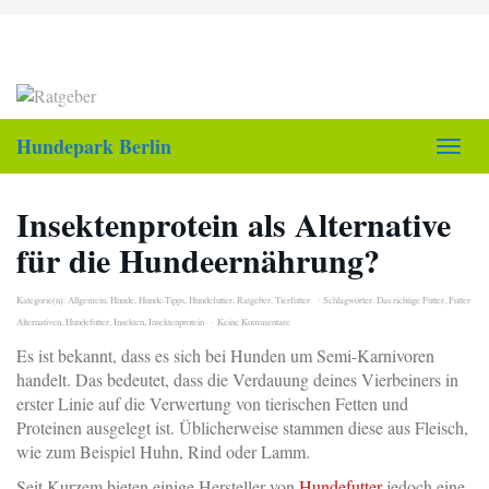
Skip
to
main
content
Hundepark Berlin
Toggl
navig
Insektenprotein als Alternative
für die Hundeernährung?
Kategorie(n):
Allgemein
,
Hunde
,
Hunde-Tipps
,
Hundefutter
,
Ratgeber
,
Tierfutter
Schlagwörter:
Das richtige Futter
,
Futter
Alternativen
,
Hundefutter
,
Insekten
,
Insektenprotein
Keine Kommentare
Es ist bekannt, dass es sich bei Hunden um Semi-Karnivoren
handelt. Das bedeutet, dass die Verdauung deines Vierbeiners in
erster Linie auf die Verwertung von tierischen Fetten und
Proteinen ausgelegt ist. Üblicherweise stammen diese aus Fleisch,
wie zum Beispiel Huhn, Rind oder Lamm.
Seit Kurzem bieten einige Hersteller von
Hundefutter
jedoch eine