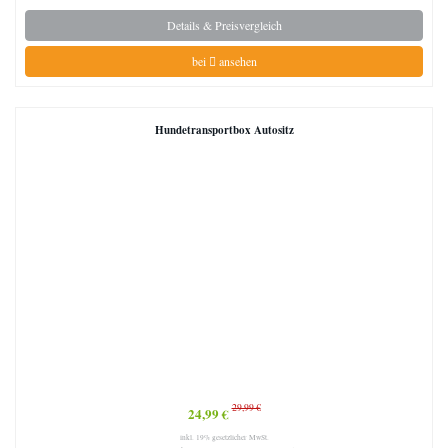
Details & Preisvergleich
bei
ansehen
Hundetransportbox Autositz
29,99 €
24,99 €
inkl. 19% gesetzlicher MwSt.