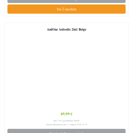
bei
ansehen
AniOne Autositz 2in1 Beige
49,99 €
inkl. 19% gesetzlicher MwSt.
Zuletzt aktualisiert am: 9. August 2026 14:35