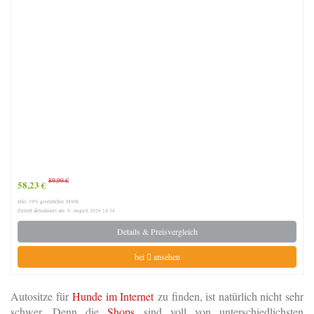
89,99 €
58,23 €
inkl. 19% gesetzlicher MwSt.
Zuletzt aktualisiert am: 9. August 2026 14:34
Details & Preisvergleich
bei
ansehen
Autositze für
Hunde im Internet
zu finden, ist natürlich nicht sehr
schwer. Denn die
Shops
sind voll von unterschiedlichsten