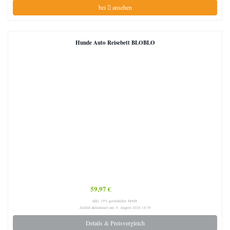
bei
ansehen
Hunde Auto Reisebett BLOBLO
59,97 €
inkl. 19% gesetzlicher MwSt.
Zuletzt aktualisiert am: 9. August 2026 14:38
Details & Preisvergleich