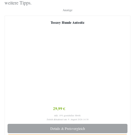
weitere Tipps.
Anzeige
Toozey Hunde Autositz
29,99 €
inkl. 19% gesetzlicher MwSt.
Zuletzt aktualisiert am: 9. August 2026 14:38
Details & Preisvergleich