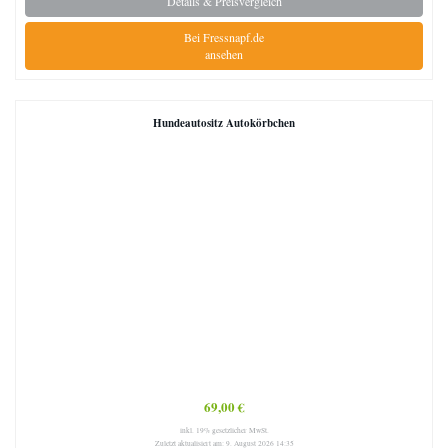
Details & Preisvergleich
Bei Fressnapf.de
ansehen
Hundeautositz Autokörbchen
69,00 €
inkl. 19% gesetzlicher MwSt.
Zuletzt aktualisiert am: 9. August 2026 14:35