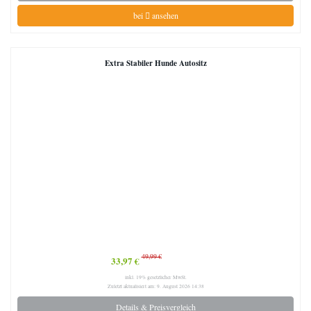
bei
ansehen
Extra Stabiler Hunde Autositz
49,99 €
33,97 €
inkl. 19% gesetzlicher MwSt.
Zuletzt aktualisiert am: 9. August 2026 14:38
Details & Preisvergleich