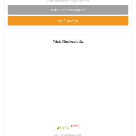
Zuletzt aktualisiert am: 9. August 2026 14:35
Details & Preisvergleich
bei
ansehen
Trixie Hundeautositz
49,99 €
47,15 €
inkl. 19% gesetzlicher MwSt.