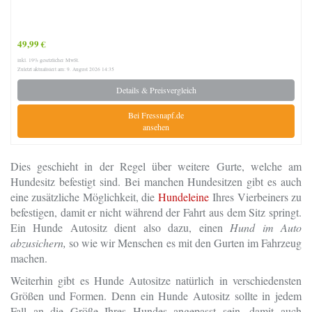
49,99 €
inkl. 19% gesetzlicher MwSt.
Zuletzt aktualisiert am: 9. August 2026 14:35
Details & Preisvergleich
Bei Fressnapf.de
ansehen
Dies geschieht in der Regel über weitere Gurte, welche am
Hundesitz befestigt sind. Bei manchen Hundesitzen gibt es auch
eine zusätzliche Möglichkeit, die
Hundeleine
Ihres Vierbeiners zu
befestigen, damit er nicht während der Fahrt aus dem Sitz springt.
Ein Hunde Autositz dient also dazu, einen
Hund im Auto
abzusichern,
so wie wir Menschen es mit den Gurten im Fahrzeug
machen.
Weiterhin gibt es Hunde Autositze natürlich in verschiedensten
Größen und Formen. Denn ein Hunde Autositz sollte in jedem
Fall an die
Größe Ihres Hundes
angepasst sein, damit auch