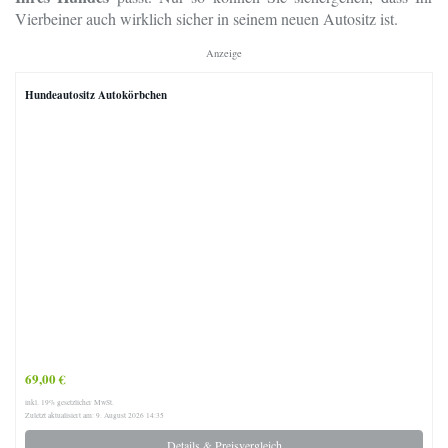
Vierbeiner auch wirklich sicher in seinem neuen Autositz ist.
Anzeige
Hundeautositz Autokörbchen
69,00 €
inkl. 19% gesetzlicher MwSt.
Zuletzt aktualisiert am: 9. August 2026 14:35
Details & Preisvergleich