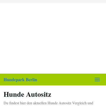
Skip
to
main
content
Hundepark Berlin
Toggl
navig
Hunde Autositz
Du findest hier den aktuellen Hunde Autositz Vergleich und