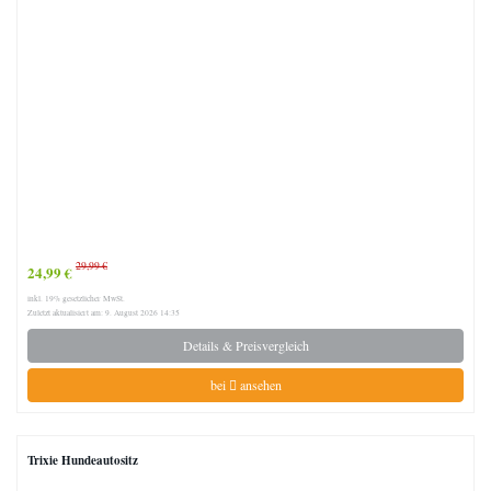
29,99 €
24,99 €
inkl. 19% gesetzlicher MwSt.
Zuletzt aktualisiert am: 9. August 2026 14:35
Details & Preisvergleich
bei
ansehen
Trixie Hundeautositz