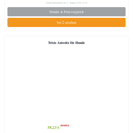
Zuletzt aktualisiert am: 9. August 2026 14:35
Details & Preisvergleich
bei
ansehen
Trixie Autositz für Hunde
89,99 €
58,23 €