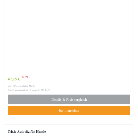
49,99 €
47,15 €
inkl. 19% gesetzlicher MwSt.
Zuletzt aktualisiert am: 9. August 2026 14:35
Details & Preisvergleich
bei
ansehen
Trixie Autositz für Hunde