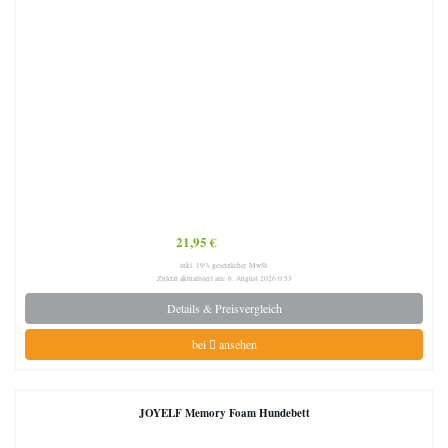
21,95 €
inkl. 19% gesetzlicher MwSt.
Zuletzt aktualisiert am: 6. August 2026 0:53
Details & Preisvergleich
bei
ansehen
JOYELF Memory Foam Hundebett