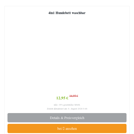
4in1 Hundebett waschbar
16,95 €
12,95 €
inkl. 19% gesetzlicher MwSt.
Zuletzt aktualisiert am: 6. August 2026 0:46
Details & Preisvergleich
bei
ansehen