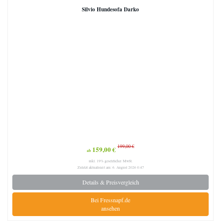
Silvio Hundesofa Darko
199,00 €
159,00 €
ab
inkl. 19% gesetzlicher MwSt.
Zuletzt aktualisiert am: 6. August 2026 0:47
Details & Preisvergleich
Bei Fressnapf.de
ansehen