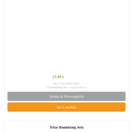
23,08 €
inkl. 19% gesetzlicher MwSt.
Zuletzt aktualisiert am: 6. August 2026 0:53
Details & Preisvergleich
bei
ansehen
Trixie Hundekönig Sofa