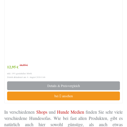
16,95 €
12,95 €
inkl. 19% gesetzlicher MwSt.
Zuletzt aktualisiert am: 6. August 2026 0:46
Details & Preisvergleich
bei
ansehen
In verschiedenen
Shops
und
Hunde Medien
finden Sie sehr viele
verschiedene Hundesofas. Wie bei fast allen Produkten, gibt es
natürlich auch hier sowohl günstige, als auch etwas