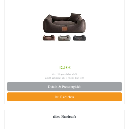
42,98 €
inkl. 19% gesetzlicher MwSt.
Zuletzt aktualisiert am: 6. August 2026 0:53
Details & Preisvergleich
bei
ansehen
dibea Hundesofa