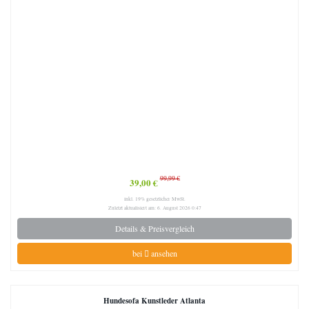
99,99 €
39,00 €
inkl. 19% gesetzlicher MwSt.
Zuletzt aktualisiert am: 6. August 2026 0:47
Details & Preisvergleich
bei
ansehen
Hundesofa Kunstleder Atlanta