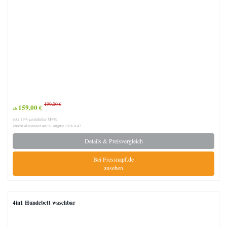
199,00 €
159,00 €
ab
inkl. 19% gesetzlicher MwSt.
Zuletzt aktualisiert am: 6. August 2026 0:47
Details & Preisvergleich
Bei Fressnapf.de
ansehen
4in1 Hundebett waschbar