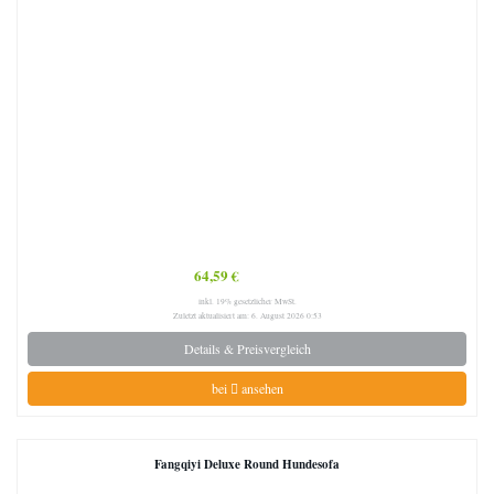
64,59 €
inkl. 19% gesetzlicher MwSt.
Zuletzt aktualisiert am: 6. August 2026 0:53
Details & Preisvergleich
bei
ansehen
Fangqiyi Deluxe Round Hundesofa