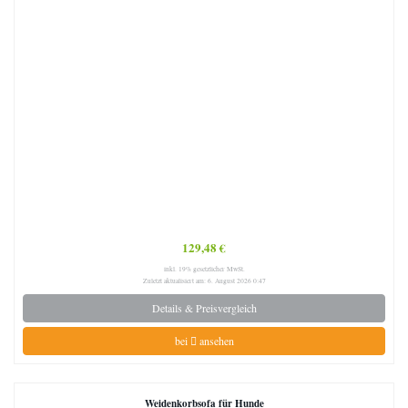
129,48 €
inkl. 19% gesetzlicher MwSt.
Zuletzt aktualisiert am: 6. August 2026 0:47
Details & Preisvergleich
bei
ansehen
Weidenkorbsofa für Hunde