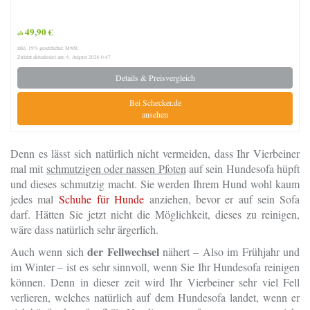
49,90 €
ab
inkl. 19% gesetzlicher MwSt.
Zuletzt aktualisiert am: 6. August 2026 0:47
Details & Preisvergleich
Bei Schecker.de
ansehen
Denn es lässt sich natürlich nicht vermeiden, dass Ihr Vierbeiner
mal mit
schmutzigen oder nassen Pfoten
auf sein Hundesofa hüpft
und dieses schmutzig macht. Sie werden Ihrem Hund wohl kaum
jedes mal
Schuhe für Hunde
anziehen, bevor er auf sein Sofa
darf. Hätten Sie jetzt nicht die Möglichkeit, dieses zu reinigen,
wäre dass natürlich sehr ärgerlich.
der Fellwechsel
Auch wenn sich
nähert – Also im Frühjahr und
im Winter – ist es sehr sinnvoll, wenn Sie Ihr Hundesofa reinigen
können. Denn in dieser zeit wird Ihr Vierbeiner sehr viel Fell
verlieren, welches natürlich auf dem Hundesofa landet, wenn er