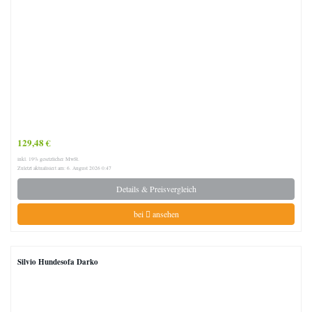
129,48 €
inkl. 19% gesetzlicher MwSt.
Zuletzt aktualisiert am: 6. August 2026 0:47
Details & Preisvergleich
bei
ansehen
Silvio Hundesofa Darko