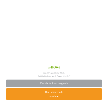
49,90 €
ab
inkl. 19% gesetzlicher MwSt.
Zuletzt aktualisiert am: 6. August 2026 0:47
Details & Preisvergleich
Bei Schecker.de
ansehen