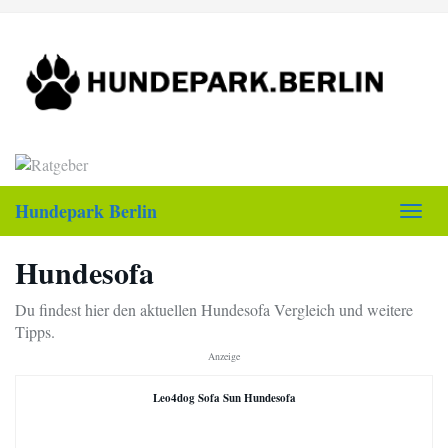
Skip
to
main
content
Hundepark Berlin
Toggl
navig
Hundesofa
Du findest hier den aktuellen Hundesofa Vergleich und weitere
Tipps.
Anzeige
Leo4dog Sofa Sun Hundesofa