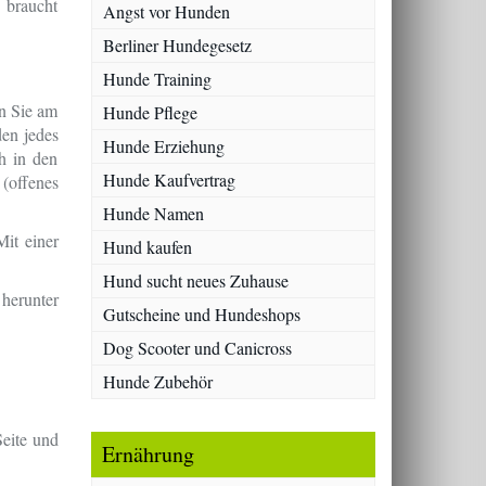
 braucht
Angst vor Hunden
Berliner Hundegesetz
Hunde Training
rn Sie am
Hunde Pflege
den jedes
Hunde Erziehung
h in den
Hunde Kaufvertrag
(offenes
Hunde Namen
it einer
Hund kaufen
Hund sucht neues Zuhause
herunter
Gutscheine und Hundeshops
Dog Scooter und Canicross
Hunde Zubehör
Seite und
Ernährung