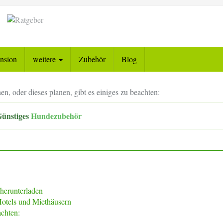
nsion
weitere
Zubehör
Blog
oder dieses planen, gibt es einiges zu beachten:
ünstiges
Hundezubehör
 herunterladen
Hotels und Miethäusern
chten: