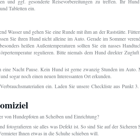
en und ggf. gesonderte Reisevorbereitungen zu treffen. Ihr Hund
und Tabletten ein.
end Wasser und gehen Sie eine Runde mit ihm an der Raststätte. Fütte
Lassen Sie ihren Hund nicht alleine im Auto. Gerade im Sommer veren
besonders heißen Außentemperaturen sollten Sie ein nasses Handtuc
rpertemperatur regulieren. Bitte niemals dem Hund direkter Zugluft 
 eine Nacht Pause. Kein Hund ist gerne zwanzig Stunden im Auto. M
und sogar noch einen neuen Interessanten Ort erkunden.
rbrauchsmaterialien ein. Laden Sie unsere Checkliste aus Punkt 3. 
miziel
er von Hundepfoten an Scheiben und Einrichtung?
nd fotografieren sie alles was Defekt ist. So sind Sie auf der Sicheren 
ermieter Ihnen etwas in die Schuhe schieben will.