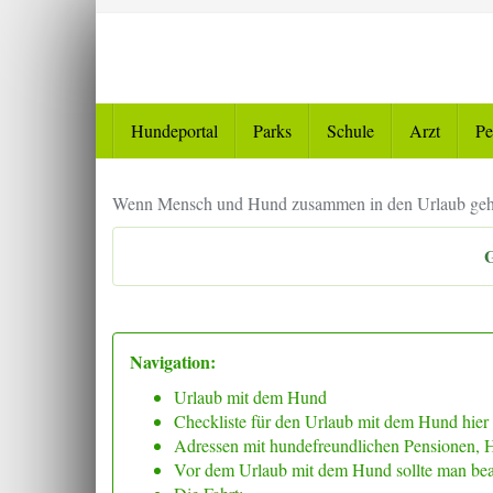
Skip
to
main
content
Hundeportal
Parks
Schule
Arzt
Pe
Wenn Mensch und Hund zusammen in den Urlaub gehen, 
G
Navigation:
Urlaub mit dem Hund
Checkliste für den Urlaub mit dem Hund hier
Adressen mit hundefreundlichen Pensionen, 
Vor dem Urlaub mit dem Hund sollte man bea