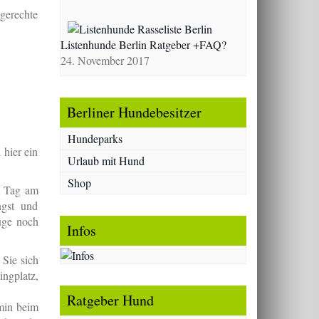
gerechte
Listenhunde Berlin Ratgeber +FAQ?
24. November 2017
Berliner Hundebesitzer
Hundeparks
 hier ein
Urlaub mit Hund
Shop
m Tag am
ngst und
üge noch
Infos
 Sie sich
ngplatz,
Ratgeber Hund
min beim