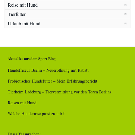
Reise mit Hund
(1)
Tierfutter
(5)
Urlaub mit Hund
(1)
Aktuelles aus dem Sport Blog
Hundefriseur Berlin – Neueröffnung mit Rabatt
Probiotisches Hundefutter – Mein Erfahrungsbericht
Tierheim Ladeburg – Tiervermittlung vor den Toren Berlins
Reisen mit Hund
Welche Hunderasse passt zu mir?
Unser Versprechen: