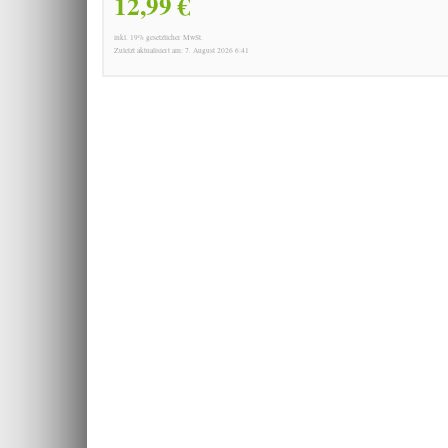
12,99 €
inkl. 19% gesetzlicher MwSt.
Zuletzt aktualisiert am: 7. August 2026 6:41