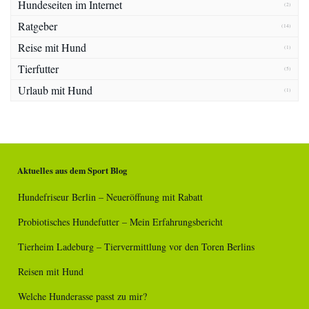
Hundeseiten im Internet
(2)
Ratgeber
(14)
Reise mit Hund
(1)
Tierfutter
(5)
Urlaub mit Hund
(1)
Aktuelles aus dem Sport Blog
Hundefriseur Berlin – Neueröffnung mit Rabatt
Probiotisches Hundefutter – Mein Erfahrungsbericht
Tierheim Ladeburg – Tiervermittlung vor den Toren Berlins
Reisen mit Hund
Welche Hunderasse passt zu mir?