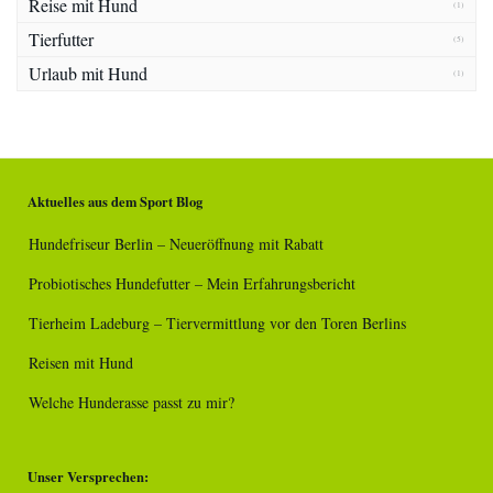
Reise mit Hund
(1)
Tierfutter
(5)
Urlaub mit Hund
(1)
Aktuelles aus dem Sport Blog
Hundefriseur Berlin – Neueröffnung mit Rabatt
Probiotisches Hundefutter – Mein Erfahrungsbericht
Tierheim Ladeburg – Tiervermittlung vor den Toren Berlins
Reisen mit Hund
Welche Hunderasse passt zu mir?
Unser Versprechen: