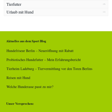
Tierfutter
(5)
Urlaub mit Hund
(1)
Aktuelles aus dem Sport Blog
Hundefriseur Berlin – Neueröffnung mit Rabatt
Probiotisches Hundefutter – Mein Erfahrungsbericht
Tierheim Ladeburg – Tiervermittlung vor den Toren Berlins
Reisen mit Hund
Welche Hunderasse passt zu mir?
Unser Versprechen: