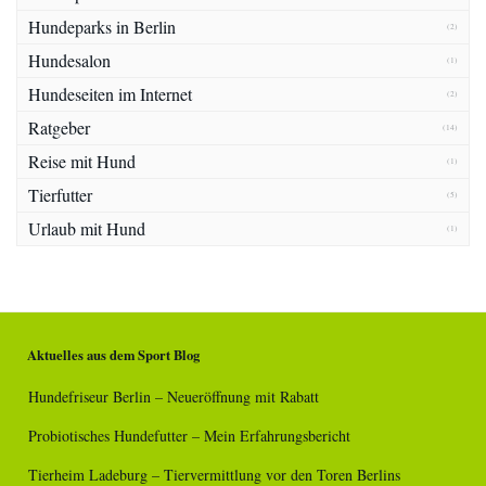
Hundeparks in Berlin
(2)
Hundesalon
(1)
Hundeseiten im Internet
(2)
Ratgeber
(14)
Reise mit Hund
(1)
Tierfutter
(5)
Urlaub mit Hund
(1)
Aktuelles aus dem Sport Blog
Hundefriseur Berlin – Neueröffnung mit Rabatt
Probiotisches Hundefutter – Mein Erfahrungsbericht
Tierheim Ladeburg – Tiervermittlung vor den Toren Berlins