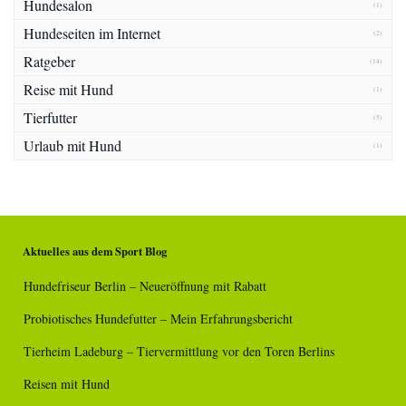
Hundesalon
(1)
Hundeseiten im Internet
(2)
Ratgeber
(14)
Reise mit Hund
(1)
Tierfutter
(5)
Urlaub mit Hund
(1)
Aktuelles aus dem Sport Blog
Hundefriseur Berlin – Neueröffnung mit Rabatt
Probiotisches Hundefutter – Mein Erfahrungsbericht
Tierheim Ladeburg – Tiervermittlung vor den Toren Berlins
Reisen mit Hund