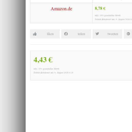
8,78 €
Amazon.de
inkl. 19% gesetzlicher MwSt.
Zuletzt aktualisiert am: 6. August 2026 8
liken
teilen
tweeten
4,43 €
inkl. 19% gesetzlicher MwSt.
Zuletzt aktualisiert am: 6. August 2026 8:28