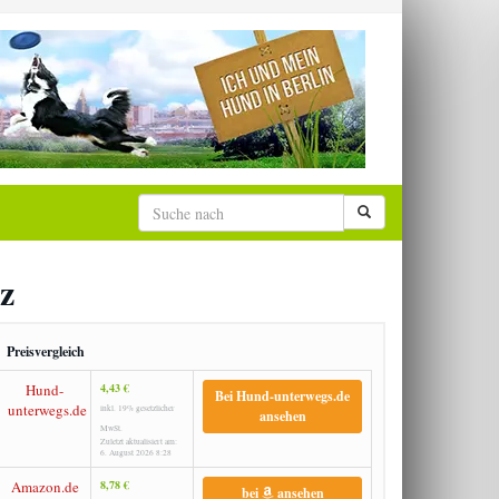
z
Preisvergleich
Hund-
4,43 €
Bei Hund-unterwegs.de
unterwegs.de
inkl. 19% gesetzlicher
ansehen
MwSt.
Zuletzt aktualisiert am:
6. August 2026 8:28
Amazon.de
8,78 €
bei
ansehen