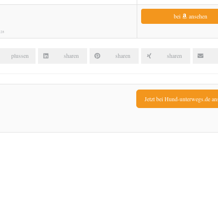
bei
ansehen
:28
plussen
sharen
sharen
sharen
Jetzt bei Hund-unterwegs.de an