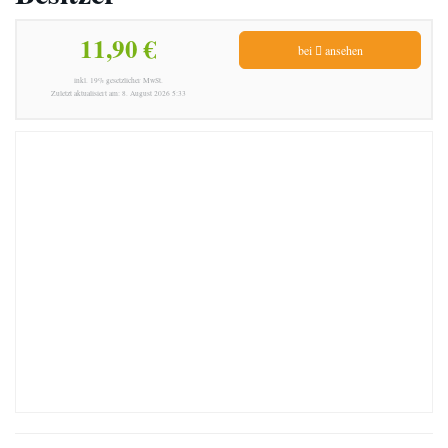
11,90 €
bei
ansehen
inkl. 19% gesetzlicher MwSt.
Zuletzt aktualisiert am: 8. August 2026 5:33