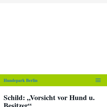
Skip
to
main
content
Hundepark Berlin
Toggl
navig
Schild: „Vorsicht vor Hund u.
Besitzer“