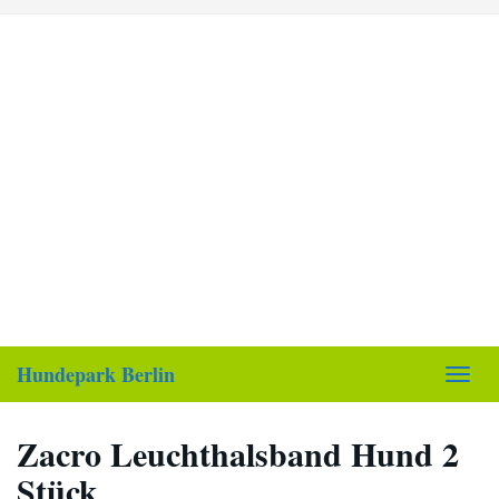
Skip
to
main
content
Hundepark Berlin
Toggl
navig
Zacro Leuchthalsband Hund 2
Stück