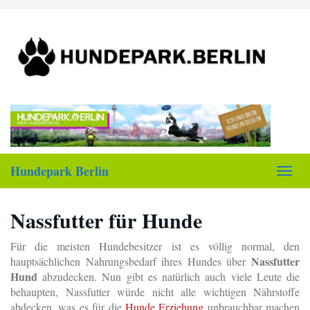
Skip
to
main
content
Hundepark Berlin
Toggl
navig
Nassfutter für Hunde
Für die meisten Hundebesitzer ist es völlig normal, den
Nassfutter
hauptsächlichen Nahrungsbedarf ihres Hundes über
Hund
abzudecken. Nun gibt es natürlich auch viele Leute die
behaupten, Nassfutter würde nicht alle wichtigen Nährstoffe
abdecken, was es für die
Hunde Erziehung
unbrauchbar machen