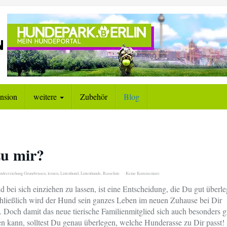
nsion
weitere
Zubehör
Blog
zu mir?
ndeerziehung Grundwissen
,
lernen
,
Listenhund
,
Listenhunde
,
Rasseliste
Keine Kommentare
 bei sich einziehen zu lassen, ist eine Entscheidung, die Du gut überl
Schließlich wird der Hund sein ganzes Leben im neuen Zuhause bei Dir
. Doch damit das neue tierische Familienmitglied sich auch besonders g
en kann, solltest Du genau überlegen, welche Hunderasse zu Dir passt! 