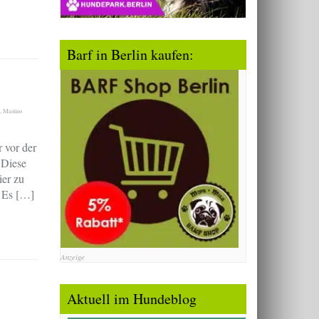
Barf in Berlin kaufen:
,
Mastino
 vor der
 Diese
ier zu
. Es […]
Anzeige
Aktuell im Hundeblog