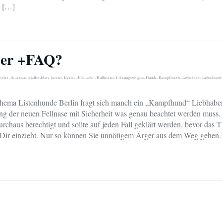
e […]
ber +FAQ?
örter:
American Staffordshire Terrier
,
Berlin
,
Bullmastiff
,
Bullterrier
,
Führungszeugnis
,
Hunde
,
Kampfhunde
,
Listenhund
,
Listenhunde
hema Listenhunde Berlin fragt sich manch ein „Kampfhund“ Liebhaber
g der neuen Fellnase mit Sicherheit was genau beachtet werden muss.
urchaus berechtigt und sollte auf jeden Fall geklärt werden, bevor das T
Dir einzieht. Nur so können Sie unnötigem Ärger aus dem Weg gehen