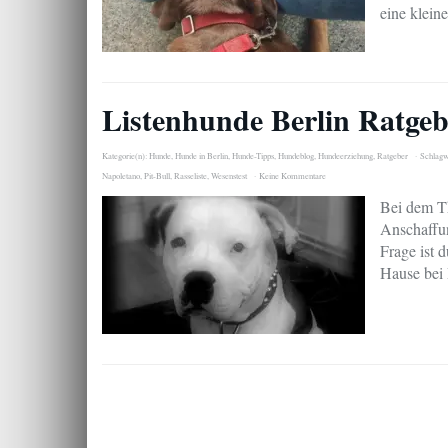
eine klein
Listenhunde Berlin Ratge
Kategorie(n):
Hunde
,
Hunde in Berlin
,
Hunde-Tipps
,
Hundeblog
,
Hundeerziehung
,
Ratgeber
Schlagw
Napoletano
,
Pit-Bull
,
Rasseliste
,
Wesenstest
Keine Kommentare
Bei dem T
Anschaffun
Frage ist d
Hause bei 